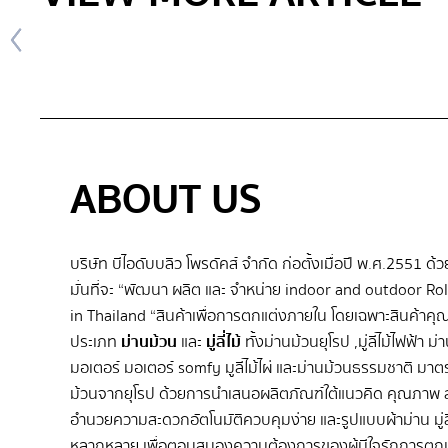
ABOUT US
บริษัท บีไอดับบลิว โพรดัคส์ จำกัด ก่อตั้งเมื่อปี พ.ศ.2551 ด้
มั่นที่จะ “พัฒนา ผลิต และ จําหน่าย indoor and outdoor Rol
in Thailand “สินค้าเพื่อการตกแต่งภายใน โดยเฉพาะสินค้าค
ประเภท
ม่านม้วน
และ
มู่ลี่ไม้
ทั้งม่านม้วนยุโรป ,มู่ลี่ไม้ไฟฟ้า ม
มอเตอร์ มอเตอร์ somfy มูลี่ไม้ไผ่ และม่านม้วนธรรมชาติ มา
ม้วนจากยุโรป ด้วยการนำเสนอผลิตภัณฑ์ใต้แนวคิด คุณภาพ ส
อำนวยความสะดวกอัตโนมัติควบคุมง่าย และรูปแบบผ้าม่าน มู่ลี่ไ
หลากหลาย เพื่อตอบสนองความต้องการของผู้มีใจรักการตกแ