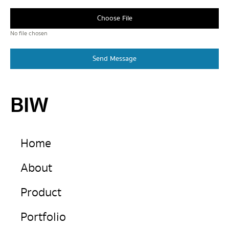
Choose File
No file chosen
Send Message
BIW
Home
About
Product
Portfolio