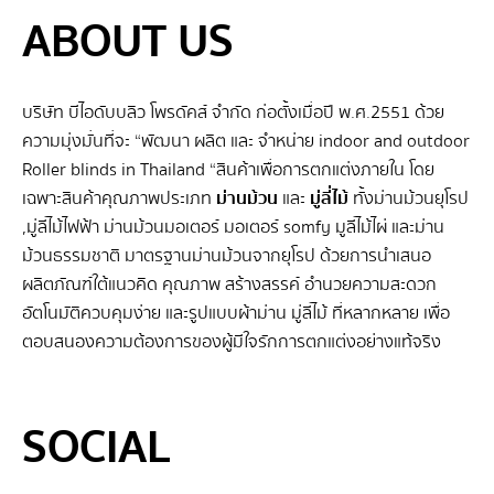
ABOUT US
บริษัท บีไอดับบลิว โพรดัคส์ จำกัด ก่อตั้งเมื่อปี พ.ศ.2551 ด้วย
ความมุ่งมั่นที่จะ “พัฒนา ผลิต และ จําหน่าย indoor and outdoor
Roller blinds in Thailand “สินค้าเพื่อการตกแต่งภายใน โดย
เฉพาะสินค้าคุณภาพประเภท
ม่านม้วน
และ
มู่ลี่ไม้
ทั้งม่านม้วนยุโรป
,มู่ลี่ไม้ไฟฟ้า ม่านม้วนมอเตอร์ มอเตอร์ somfy มูลี่ไม้ไผ่ และม่าน
ม้วนธรรมชาติ มาตรฐานม่านม้วนจากยุโรป ด้วยการนำเสนอ
ผลิตภัณฑ์ใต้แนวคิด คุณภาพ สร้างสรรค์ อำนวยความสะดวก
อัตโนมัติควบคุมง่าย และรูปแบบผ้าม่าน มู่ลี่ไม้ ที่หลากหลาย เพื่อ
ตอบสนองความต้องการของผู้มีใจรักการตกแต่งอย่างแท้จริง
SEO BY GERANUN
SOCIAL