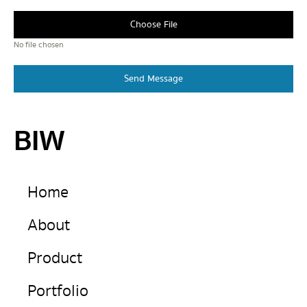
Choose File
No file chosen
Send Message
BIW
Home
About
Product
Portfolio