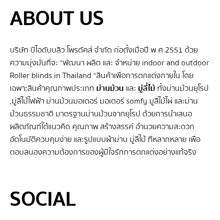
ABOUT US
บริษัท บีไอดับบลิว โพรดัคส์ จำกัด ก่อตั้งเมื่อปี พ.ศ.2551 ด้วย
ความมุ่งมั่นที่จะ “พัฒนา ผลิต และ จําหน่าย indoor and outdoor
Roller blinds in Thailand “สินค้าเพื่อการตกแต่งภายใน โดย
เฉพาะสินค้าคุณภาพประเภท
ม่านม้วน
และ
มู่ลี่ไม้
ทั้งม่านม้วนยุโรป
,มู่ลี่ไม้ไฟฟ้า ม่านม้วนมอเตอร์ มอเตอร์ somfy มูลี่ไม้ไผ่ และม่าน
ม้วนธรรมชาติ มาตรฐานม่านม้วนจากยุโรป ด้วยการนำเสนอ
ผลิตภัณฑ์ใต้แนวคิด คุณภาพ สร้างสรรค์ อำนวยความสะดวก
อัตโนมัติควบคุมง่าย และรูปแบบผ้าม่าน มู่ลี่ไม้ ที่หลากหลาย เพื่อ
ตอบสนองความต้องการของผู้มีใจรักการตกแต่งอย่างแท้จริง
SEO BY GERANUN
SOCIAL