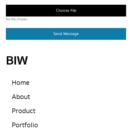
Choose File
No file chosen
Send Message
BIW
Home
About
Product
Portfolio