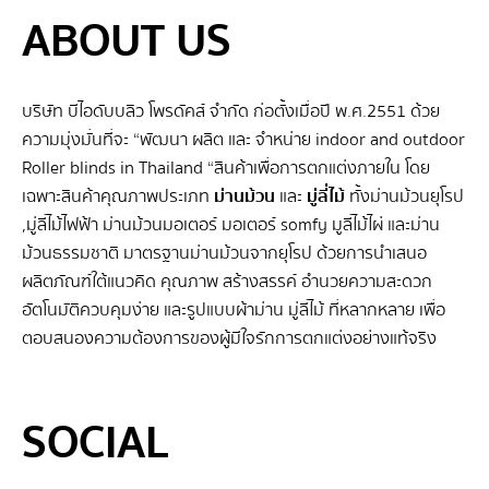
ABOUT US
บริษัท บีไอดับบลิว โพรดัคส์ จำกัด ก่อตั้งเมื่อปี พ.ศ.2551 ด้วย
ความมุ่งมั่นที่จะ “พัฒนา ผลิต และ จําหน่าย indoor and outdoor
Roller blinds in Thailand “สินค้าเพื่อการตกแต่งภายใน โดย
เฉพาะสินค้าคุณภาพประเภท
ม่านม้วน
และ
มู่ลี่ไม้
ทั้งม่านม้วนยุโรป
,มู่ลี่ไม้ไฟฟ้า ม่านม้วนมอเตอร์ มอเตอร์ somfy มูลี่ไม้ไผ่ และม่าน
ม้วนธรรมชาติ มาตรฐานม่านม้วนจากยุโรป ด้วยการนำเสนอ
ผลิตภัณฑ์ใต้แนวคิด คุณภาพ สร้างสรรค์ อำนวยความสะดวก
อัตโนมัติควบคุมง่าย และรูปแบบผ้าม่าน มู่ลี่ไม้ ที่หลากหลาย เพื่อ
ตอบสนองความต้องการของผู้มีใจรักการตกแต่งอย่างแท้จริง
SEO BY GERANUN
SOCIAL