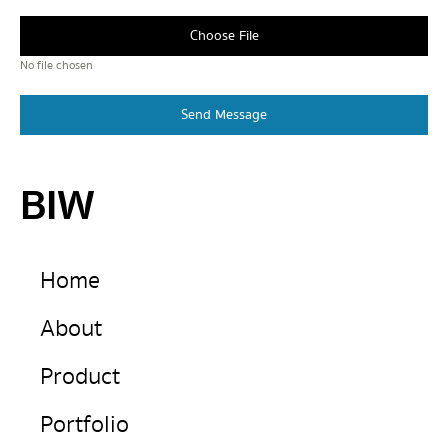
Choose File
No file chosen
Send Message
BIW
Home
About
Product
Portfolio