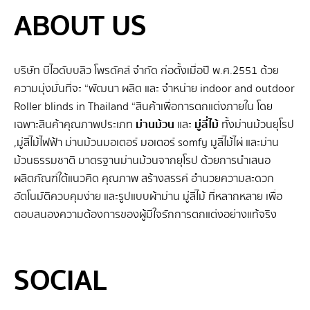
ABOUT US
บริษัท บีไอดับบลิว โพรดัคส์ จำกัด ก่อตั้งเมื่อปี พ.ศ.2551 ด้วย
ความมุ่งมั่นที่จะ “พัฒนา ผลิต และ จําหน่าย indoor and outdoor
Roller blinds in Thailand “สินค้าเพื่อการตกแต่งภายใน โดย
เฉพาะสินค้าคุณภาพประเภท
ม่านม้วน
และ
มู่ลี่ไม้
ทั้งม่านม้วนยุโรป
,มู่ลี่ไม้ไฟฟ้า ม่านม้วนมอเตอร์ มอเตอร์ somfy มูลี่ไม้ไผ่ และม่าน
ม้วนธรรมชาติ มาตรฐานม่านม้วนจากยุโรป ด้วยการนำเสนอ
ผลิตภัณฑ์ใต้แนวคิด คุณภาพ สร้างสรรค์ อำนวยความสะดวก
อัตโนมัติควบคุมง่าย และรูปแบบผ้าม่าน มู่ลี่ไม้ ที่หลากหลาย เพื่อ
ตอบสนองความต้องการของผู้มีใจรักการตกแต่งอย่างแท้จริง
SEO BY GERANUN
SOCIAL