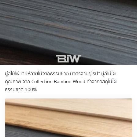
มู่ลี่ไม้ไผ่ เสน่ห์ลายไม้จากธรรมชาติ มาตรฐานยุโรป” มู่ลี่ไม้ไผ่
คุณภาพ จาก Collection Bamboo Wood ทำจากวัสดุไม้ไผ่
ธรรมชาติ 100%