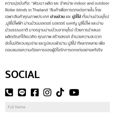
ความมุ่งมั่นที่จะ “พัฒนา ผลิต และ จําหน่าย indoor and outdoor
สะอาดตา ให้อารมณ์กลิ่นอายของธรรมชาติได้อย่างชัดเจน จึง
Roller blinds in Thailand “สินค้าเพื่อการตกแต่งภายใน โดย
นิยมนำมาใช้ในการตกแต่งที่ต้องการความเป็นธรรมชาติ มู่ลี่
เฉพาะสินค้าคุณภาพประเภท
ม่านม้วน
และ
มู่ลี่ไม้
ทั้งม่านม้วนยุโรป
ไม้ไผ่คุณภาพ คอลเลคชั่น COULISSE | BIW ผลิตด้วย
,มู่ลี่ไม้ไฟฟ้า ม่านม้วนมอเตอร์ มอเตอร์ somfy มูลี่ไม้ไผ่ และม่าน
กระบวนการที่ทันสมัย ปรับเปลี่ยนไม้ไผ่ให้เป็นใบเรียบสวยงาม
ม้วนธรรมชาติ มาตรฐานม่านม้วนจากยุโรป ด้วยการนำเสนอ
โดยยังคงเนื้อไม้ไผ่เดิมไว้ จุดสำคัญคือ หมดกังวลเรื่องแมลง
ผลิตภัณฑ์ใต้แนวคิด คุณภาพ สร้างสรรค์ อำนวยความสะดวก
กัดกินเนื้อไม้ ผนวกกับนวัตกรรม Finger Joint ที่เสริมความ
อัตโนมัติควบคุมง่าย และรูปแบบผ้าม่าน มู่ลี่ไม้ ที่หลากหลาย เพื่อ
แข็งแรงของใบมู่ลี่ไม้ ไม่ให้โก่งงอ จึงได้ทั้งความสวยงามจาก
ตอบสนองความต้องการของผู้มีใจรักการตกแต่งอย่างแท้จริง
ธรรมชาติและความคงทนแข็งแรงที่รังสรรค์ได้กับทุกขนาด
หน้าต่าง นอกจากนี้ BIW เรายังมีสีสันให้เลือกสำหรับสไตล์การ
SEO BY GERANUN
ตกแต่งที่หลากหลาย ทั้งสีโทนสว่างโมเดิร์น สีโทนอบอุ่นเป็น
SOCIAL
ธรรมชาติ หรือแม้แต่สีโทนเข้มที่หรูหรา เพื่อช่วยยกระดับการ
ตกแต่งได้อย่างไร้ข้อจำกัด โดดเด่นสะดุดตาบนหน้าต่าง ซึ่งนับ
เป็นเฟอร์นิเจอร์ชิ้นสำคัญในการตกแต่ง สวยงามเป็น
ธรรมชาติ อย่างมีระดับ กับ มู่ลี่ไม้ไผ่ BAMBOO จาก […]