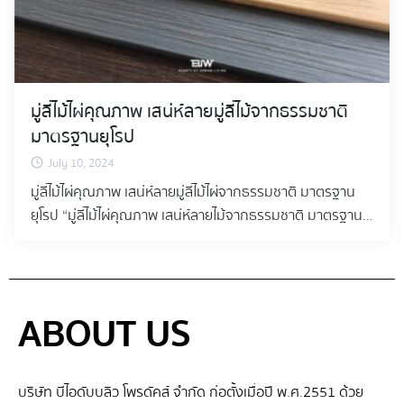
มู่ลี่ไม้ไผ่คุณภาพ เสน่ห์ลายมู่ลี่ไม้จากธรรมชาติ
มาตรฐานยุโรป
July 10, 2024
มู่ลี่ไม้ไผ่คุณภาพ เสน่ห์ลายมู่ลี่ไม้ไผ่จากธรรมชาติ มาตรฐาน
ยุโรป “มู่ลี่ไม้ไผ่คุณภาพ เสน่ห์ลายไม้จากธรรมชาติ มาตรฐาน
ยุโรป” มู่ลี่ไม้ไผ่ Collection Bamboo Wood ทำจากวัสดุไม้ไผ่
ธรรมชาติ 100% นำมาผลิตเป็นมู่ลี่ไม้ด้วยนวัตกรรมระดับโลก
เพื่อให้สัมผัสเนื้อไม้ไผ่่ที่เป็นลวดลายจากไม้ธรรมชาติแท้ ๆ ด้วย
โทนสีที่มีความหรูหราสวยงามที่พร้อมเติมเต็ม และเพิ่มเสน่ห์
ABOUT US
การตกแต่งให้สวยงามเป็นธรรมชาติอย่างมีระดับ คุณสมบัติ
เด่นของ มู่ลี่ไม้ไผ่คุณภาพ คือเนื้อไม้ที่มีน้ำหนักเบาแต่มีความ
คงทน แข็งแรงและความยืดหยุ่นที่เหนือกว่าวัสดุสังเคราะห์
บริษัท บีไอดับบลิว โพรดัคส์ จำกัด ก่อตั้งเมื่อปี พ.ศ.2551 ด้วย
หลายชนิด อีกทั้งลวดลายของร่องเสี้ยนไม้ที่สวยงาม ดูเรียบ