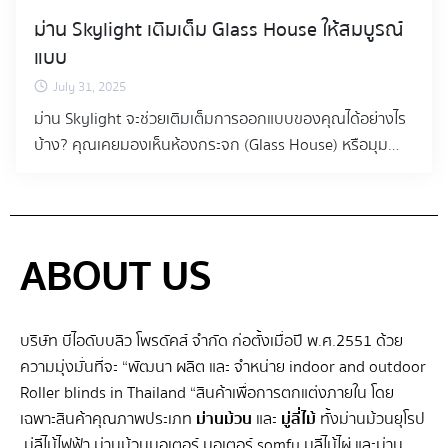
ม่าน Skylight เติมเต็ม Glass House ให้สมบูรณ์
แบบ
July 31, 2025
ม่าน Skylight จะช่วยเติมเต็มการออกแบบของคุณได้อย่างไร
บ้าง? คุณเคยมองเห็นห้องกระจก (Glass House) หรือมุม
Skylight ที่สวยงามในบ้าน แล้วจินตนาการถึงพื้นที่แห่งความ
ผ่อนคลายที่เชื่อมต่อกับธรรมชาติ แต่ในขณะเดียวกันก็กังวล
กับแสงแดดที่ร้อนจัดในยามบ่าย หรือปัญหาเรื่องความเป็น
ส่วนตัวใช่ไหม? ในยุคที่เทคโนโลยีเข้ามาช่วยยกระดับการอยู่
ABOUT US
อาศัย ม่านไฟฟ้า ไม่ได้จำกัดอยู่แค่เพียงบานหน้าต่างทั่วไปอีก
ต่อไป แต่ยังขยายขอบเขตมาสู่พื้นที่พิเศษอย่างหลังคากระจก
และผนัง Glass House ที่เป็นหัวใจของบ้านยุคใหม่ ที่ BIW
บริษัท บีไอดับบลิว โพรดัคส์ จำกัด ก่อตั้งเมื่อปี พ.ศ.2551 ด้วย
Products เราเข้าใจความท้าทายและความฝันในการสร้างสรรค์
ความมุ่งมั่นที่จะ “พัฒนา ผลิต และ จําหน่าย indoor and outdoor
พื้นที่เหล่านี้ให้สมบูรณ์แบบ ด้วยนวัตกรรม “ม่านม้วน
Roller blinds in Thailand “สินค้าเพื่อการตกแต่งภายใน โดย
Skylight มอเตอร์” เราพร้อมเปลี่ยนห้อง Glass House ของ
เฉพาะสินค้าคุณภาพประเภท
ม่านม้วน
และ
มู่ลี่ไม้
ทั้งม่านม้วนยุโรป
คุณให้กลายเป็นสวรรค์ส่วนตัวที่ใช้งานได้จริงตลอดวัน ไม่ว่าจะ
,มู่ลี่ไม้ไฟฟ้า ม่านม้วนมอเตอร์ มอเตอร์ somfy มูลี่ไม้ไผ่ และม่าน