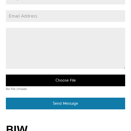
Choose File
No file chosen
Send Message
BIW