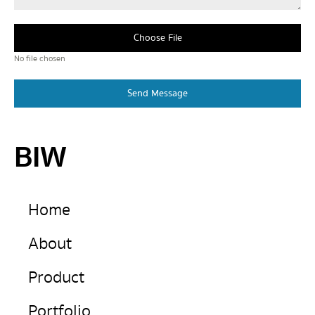
Choose File
No file chosen
Send Message
BIW
Home
About
Product
Portfolio