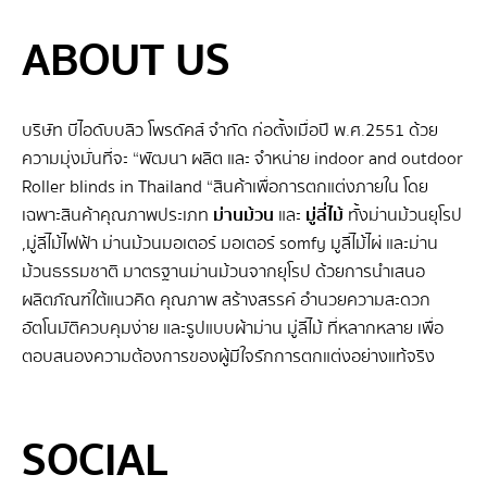
ABOUT US
บริษัท บีไอดับบลิว โพรดัคส์ จำกัด ก่อตั้งเมื่อปี พ.ศ.2551 ด้วย
ความมุ่งมั่นที่จะ “พัฒนา ผลิต และ จําหน่าย indoor and outdoor
Roller blinds in Thailand “สินค้าเพื่อการตกแต่งภายใน โดย
เฉพาะสินค้าคุณภาพประเภท
ม่านม้วน
และ
มู่ลี่ไม้
ทั้งม่านม้วนยุโรป
,มู่ลี่ไม้ไฟฟ้า ม่านม้วนมอเตอร์ มอเตอร์ somfy มูลี่ไม้ไผ่ และม่าน
ม้วนธรรมชาติ มาตรฐานม่านม้วนจากยุโรป ด้วยการนำเสนอ
ผลิตภัณฑ์ใต้แนวคิด คุณภาพ สร้างสรรค์ อำนวยความสะดวก
อัตโนมัติควบคุมง่าย และรูปแบบผ้าม่าน มู่ลี่ไม้ ที่หลากหลาย เพื่อ
ตอบสนองความต้องการของผู้มีใจรักการตกแต่งอย่างแท้จริง
SEO BY GERANUN
SOCIAL