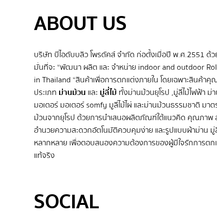
ABOUT US
บริษัท บีไอดับบลิว โพรดัคส์ จำกัด ก่อตั้งเมื่อปี พ.ศ.2551 ด้
มั่นที่จะ “พัฒนา ผลิต และ จําหน่าย indoor and outdoor Rol
in Thailand “สินค้าเพื่อการตกแต่งภายใน โดยเฉพาะสินค้าค
ประเภท
ม่านม้วน
และ
มู่ลี่ไม้
ทั้งม่านม้วนยุโรป ,มู่ลี่ไม้ไฟฟ้า ม
มอเตอร์ มอเตอร์ somfy มูลี่ไม้ไผ่ และม่านม้วนธรรมชาติ มา
ม้วนจากยุโรป ด้วยการนำเสนอผลิตภัณฑ์ใต้แนวคิด คุณภาพ ส
อำนวยความสะดวกอัตโนมัติควบคุมง่าย และรูปแบบผ้าม่าน มู่ลี่ไ
หลากหลาย เพื่อตอบสนองความต้องการของผู้มีใจรักการตกแ
แท้จริง
SEO BY GERANUN
SOCIAL