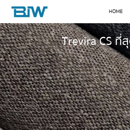
HOME
Trevira CS ที