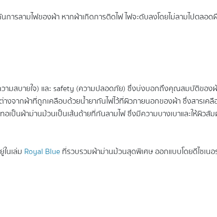
กันการลามไฟของผ้า หากผ้าเกิดการติดไฟ ไฟจะดับลงโดยไม่ลามไปตลอดผืน 
(ความสบายใจ) และ safety (ความปลอดภัย) ซึ่งบ่งบอกถึงคุณสมบัติของผ้า 
 ต่างจากผ้าที่ถูกเคลือบด้วยน้ำยากันไฟไว้ที่ผิวภายนอกของผ้า ซึ่งสารเ
กทอเป็นผ้าม่านม้วนเป็นเส้นด้ายที่กันลามไฟ ซึ่งมีความบางเบาและให้ผิวสัม
ยู่ในเล่ม
Royal Blue
ที่รวบรวมผ้าม่านม้วนสุดพิเศษ ออกแบบโดยดีไซเนอร