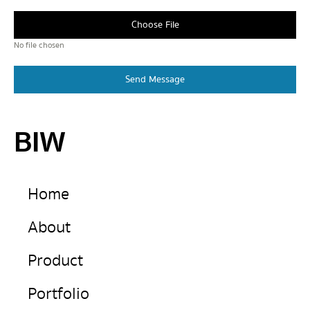
Choose File
No file chosen
Send Message
BIW
Home
About
Product
Portfolio