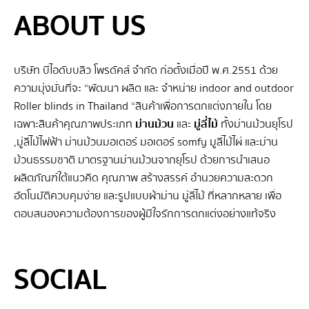
ABOUT US
บริษัท บีไอดับบลิว โพรดัคส์ จำกัด ก่อตั้งเมื่อปี พ.ศ.2551 ด้วย
ความมุ่งมั่นที่จะ “พัฒนา ผลิต และ จําหน่าย indoor and outdoor
Roller blinds in Thailand “สินค้าเพื่อการตกแต่งภายใน โดย
เฉพาะสินค้าคุณภาพประเภท
ม่านม้วน
และ
มู่ลี่ไม้
ทั้งม่านม้วนยุโรป
,มู่ลี่ไม้ไฟฟ้า ม่านม้วนมอเตอร์ มอเตอร์ somfy มูลี่ไม้ไผ่ และม่าน
ม้วนธรรมชาติ มาตรฐานม่านม้วนจากยุโรป ด้วยการนำเสนอ
ผลิตภัณฑ์ใต้แนวคิด คุณภาพ สร้างสรรค์ อำนวยความสะดวก
อัตโนมัติควบคุมง่าย และรูปแบบผ้าม่าน มู่ลี่ไม้ ที่หลากหลาย เพื่อ
ตอบสนองความต้องการของผู้มีใจรักการตกแต่งอย่างแท้จริง
SEO BY GERANUN
SOCIAL