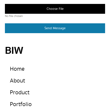
Choose File
No file chosen
Send Message
BIW
Home
About
Product
Portfolio