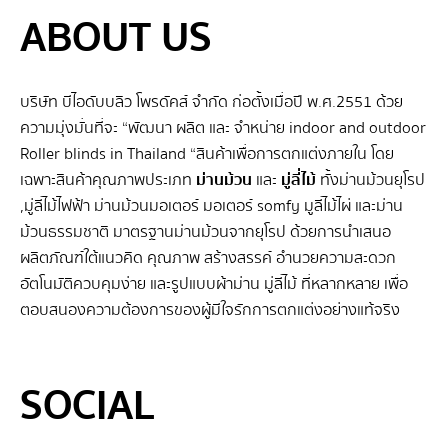
ABOUT US
บริษัท บีไอดับบลิว โพรดัคส์ จำกัด ก่อตั้งเมื่อปี พ.ศ.2551 ด้วย
ความมุ่งมั่นที่จะ “พัฒนา ผลิต และ จําหน่าย indoor and outdoor
Roller blinds in Thailand “สินค้าเพื่อการตกแต่งภายใน โดย
เฉพาะสินค้าคุณภาพประเภท
ม่านม้วน
และ
มู่ลี่ไม้
ทั้งม่านม้วนยุโรป
,มู่ลี่ไม้ไฟฟ้า ม่านม้วนมอเตอร์ มอเตอร์ somfy มูลี่ไม้ไผ่ และม่าน
ม้วนธรรมชาติ มาตรฐานม่านม้วนจากยุโรป ด้วยการนำเสนอ
ผลิตภัณฑ์ใต้แนวคิด คุณภาพ สร้างสรรค์ อำนวยความสะดวก
อัตโนมัติควบคุมง่าย และรูปแบบผ้าม่าน มู่ลี่ไม้ ที่หลากหลาย เพื่อ
ตอบสนองความต้องการของผู้มีใจรักการตกแต่งอย่างแท้จริง
SEO BY GERANUN
SOCIAL