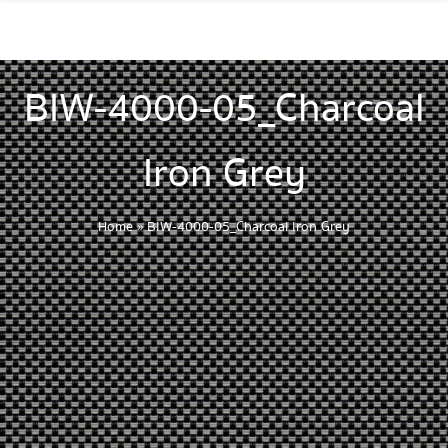
BIW-4000-05_Charcoal
Iron Grey
Home
»
BIW-4000-05_Charcoal Iron Grey