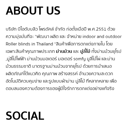
ABOUT US
บริษัท บีไอดับบลิว โพรดัคส์ จำกัด ก่อตั้งเมื่อปี พ.ศ.2551 ด้วย
ความมุ่งมั่นที่จะ “พัฒนา ผลิต และ จําหน่าย indoor and outdoor
Roller blinds in Thailand “สินค้าเพื่อการตกแต่งภายใน โดย
เฉพาะสินค้าคุณภาพประเภท
ม่านม้วน
และ
มู่ลี่ไม้
ทั้งม่านม้วนยุโรป
,มู่ลี่ไม้ไฟฟ้า ม่านม้วนมอเตอร์ มอเตอร์ somfy มูลี่ไม้ไผ่ และม่าน
ม้วนธรรมชาติ มาตรฐานม่านม้วนจากยุโรป ด้วยการนำเสนอ
ผลิตภัณฑ์ใต้แนวคิด คุณภาพ สร้างสรรค์ อำนวยความสะดวก
อัตโนมัติควบคุมง่าย และรูปแบบผ้าม่าน มู่ลี่ไม้ ที่หลากหลาย เพื่อ
ตอบสนองความต้องการของผู้มีใจรักการตกแต่งอย่างแท้จริง
SEO BY GERANUN
SOCIAL