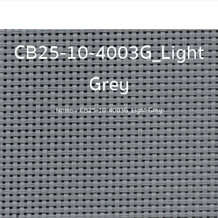
CB25-10-4003G_Light
Grey
Home
»
CB25-10-4003G_Light Grey