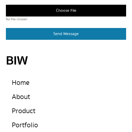
Choose File
No file chosen
Send Message
BIW
Home
About
Product
Portfolio