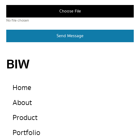
Choose File
No file chosen
Send Message
BIW
Home
About
Product
Portfolio