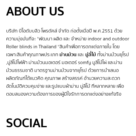
ABOUT US
บริษัท บีไอดับบลิว โพรดัคส์ จำกัด ก่อตั้งเมื่อปี พ.ศ.2551 ด้วย
ความมุ่งมั่นที่จะ “พัฒนา ผลิต และ จําหน่าย indoor and outdoor
Roller blinds in Thailand “สินค้าเพื่อการตกแต่งภายใน โดย
เฉพาะสินค้าคุณภาพประเภท
ม่านม้วน
และ
มู่ลี่ไม้
ทั้งม่านม้วนยุโรป
,มู่ลี่ไม้ไฟฟ้า ม่านม้วนมอเตอร์ มอเตอร์ somfy มูลี่ไม้ไผ่ และม่าน
ม้วนธรรมชาติ มาตรฐานม่านม้วนจากยุโรป ด้วยการนำเสนอ
ผลิตภัณฑ์ใต้แนวคิด คุณภาพ สร้างสรรค์ อำนวยความสะดวก
อัตโนมัติควบคุมง่าย และรูปแบบผ้าม่าน มู่ลี่ไม้ ที่หลากหลาย เพื่อ
ตอบสนองความต้องการของผู้มีใจรักการตกแต่งอย่างแท้จริง
SEO BY GERANUN
SOCIAL