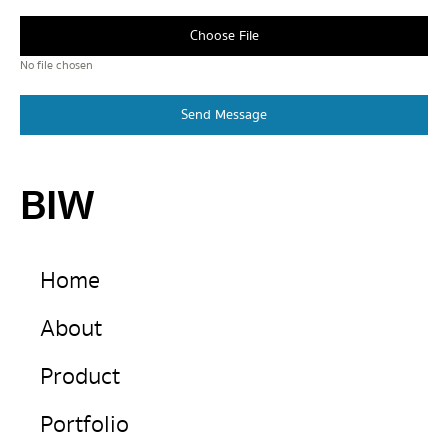
Choose File
No file chosen
Send Message
BIW
Home
About
Product
Portfolio