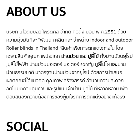
ABOUT US
บริษัท บีไอดับบลิว โพรดัคส์ จำกัด ก่อตั้งเมื่อปี พ.ศ.2551 ด้วย
ความมุ่งมั่นที่จะ “พัฒนา ผลิต และ จําหน่าย indoor and outdoor
Roller blinds in Thailand “สินค้าเพื่อการตกแต่งภายใน โดย
เฉพาะสินค้าคุณภาพประเภท
ม่านม้วน
และ
มู่ลี่ไม้
ทั้งม่านม้วนยุโรป
,มู่ลี่ไม้ไฟฟ้า ม่านม้วนมอเตอร์ มอเตอร์ somfy มูลี่ไม้ไผ่ และม่าน
ม้วนธรรมชาติ มาตรฐานม่านม้วนจากยุโรป ด้วยการนำเสนอ
ผลิตภัณฑ์ใต้แนวคิด คุณภาพ สร้างสรรค์ อำนวยความสะดวก
อัตโนมัติควบคุมง่าย และรูปแบบผ้าม่าน มู่ลี่ไม้ ที่หลากหลาย เพื่อ
ตอบสนองความต้องการของผู้มีใจรักการตกแต่งอย่างแท้จริง
SEO BY GERANUN
SOCIAL