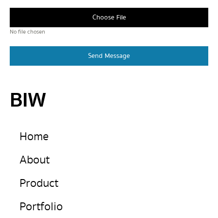
Choose File
No file chosen
Send Message
BIW
Home
About
Product
Portfolio