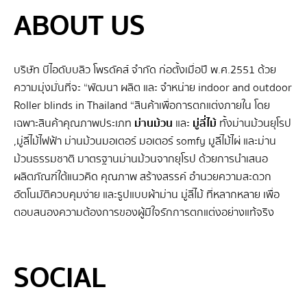
ABOUT US
บริษัท บีไอดับบลิว โพรดัคส์ จำกัด ก่อตั้งเมื่อปี พ.ศ.2551 ด้วย
ความมุ่งมั่นที่จะ “พัฒนา ผลิต และ จําหน่าย indoor and outdoor
Roller blinds in Thailand “สินค้าเพื่อการตกแต่งภายใน โดย
เฉพาะสินค้าคุณภาพประเภท
ม่านม้วน
และ
มู่ลี่ไม้
ทั้งม่านม้วนยุโรป
,มู่ลี่ไม้ไฟฟ้า ม่านม้วนมอเตอร์ มอเตอร์ somfy มูลี่ไม้ไผ่ และม่าน
ม้วนธรรมชาติ มาตรฐานม่านม้วนจากยุโรป ด้วยการนำเสนอ
ผลิตภัณฑ์ใต้แนวคิด คุณภาพ สร้างสรรค์ อำนวยความสะดวก
อัตโนมัติควบคุมง่าย และรูปแบบผ้าม่าน มู่ลี่ไม้ ที่หลากหลาย เพื่อ
ตอบสนองความต้องการของผู้มีใจรักการตกแต่งอย่างแท้จริง
SEO BY GERANUN
SOCIAL