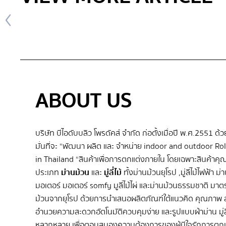
ABOUT US
บริษัท บีไอดับบลิว โพรดัคส์ จำกัด ก่อตั้งเมื่อปี พ.ศ.2551 ด้
มั่นที่จะ “พัฒนา ผลิต และ จําหน่าย indoor and outdoor Rol
in Thailand “สินค้าเพื่อการตกแต่งภายใน โดยเฉพาะสินค้าค
ประเภท
ม่านม้วน
และ
มู่ลี่ไม้
ทั้งม่านม้วนยุโรป ,มู่ลี่ไม้ไฟฟ้า ม
มอเตอร์ มอเตอร์ somfy มูลี่ไม้ไผ่ และม่านม้วนธรรมชาติ มา
ม้วนจากยุโรป ด้วยการนำเสนอผลิตภัณฑ์ใต้แนวคิด คุณภาพ ส
อำนวยความสะดวกอัตโนมัติควบคุมง่าย และรูปแบบผ้าม่าน มู่ลี่ไ
หลากหลาย เพื่อตอบสนองความต้องการของผู้มีใจรักการตกแ