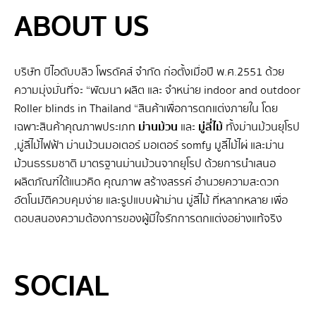
ABOUT US
บริษัท บีไอดับบลิว โพรดัคส์ จำกัด ก่อตั้งเมื่อปี พ.ศ.2551 ด้วย
ความมุ่งมั่นที่จะ “พัฒนา ผลิต และ จําหน่าย indoor and outdoor
Roller blinds in Thailand “สินค้าเพื่อการตกแต่งภายใน โดย
เฉพาะสินค้าคุณภาพประเภท
ม่านม้วน
และ
มู่ลี่ไม้
ทั้งม่านม้วนยุโรป
,มู่ลี่ไม้ไฟฟ้า ม่านม้วนมอเตอร์ มอเตอร์ somfy มูลี่ไม้ไผ่ และม่าน
ม้วนธรรมชาติ มาตรฐานม่านม้วนจากยุโรป ด้วยการนำเสนอ
ผลิตภัณฑ์ใต้แนวคิด คุณภาพ สร้างสรรค์ อำนวยความสะดวก
อัตโนมัติควบคุมง่าย และรูปแบบผ้าม่าน มู่ลี่ไม้ ที่หลากหลาย เพื่อ
ตอบสนองความต้องการของผู้มีใจรักการตกแต่งอย่างแท้จริง
SEO BY GERANUN
SOCIAL