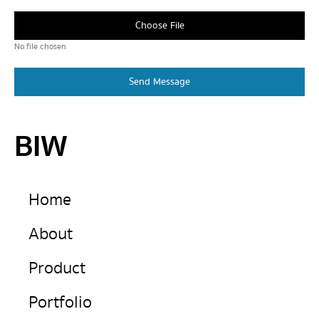
Choose File
No file chosen
Send Message
BIW
Home
About
Product
Portfolio