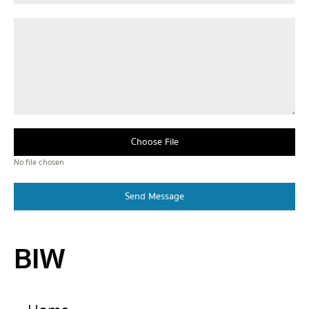
Choose File
No file chosen
Send Message
BIW