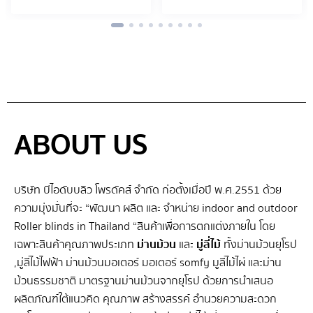
ABOUT US
บริษัท บีไอดับบลิว โพรดัคส์ จำกัด ก่อตั้งเมื่อปี พ.ศ.2551 ด้วย
ความมุ่งมั่นที่จะ “พัฒนา ผลิต และ จําหน่าย indoor and outdoor
Roller blinds in Thailand “สินค้าเพื่อการตกแต่งภายใน โดย
เฉพาะสินค้าคุณภาพประเภท
ม่านม้วน
และ
มู่ลี่ไม้
ทั้งม่านม้วนยุโรป
,มู่ลี่ไม้ไฟฟ้า ม่านม้วนมอเตอร์ มอเตอร์ somfy มูลี่ไม้ไผ่ และม่าน
ม้วนธรรมชาติ มาตรฐานม่านม้วนจากยุโรป ด้วยการนำเสนอ
ผลิตภัณฑ์ใต้แนวคิด คุณภาพ สร้างสรรค์ อำนวยความสะดวก